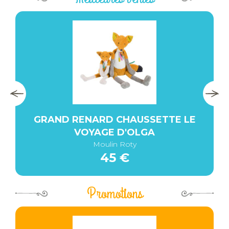
GRAND RENARD CHAUSSETTE LE
VOYAGE D'OLGA
Moulin Roty
45 €
Promotions