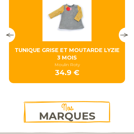
S
TUNIQUE GRISE ET MOUTARDE LYZIE
3 MOIS
Moulin Roty
34.9 €
Nos
MARQUES