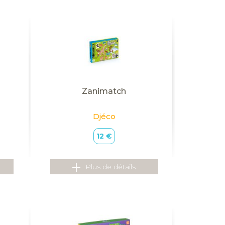
Zanimatch
Djéco
12 €
Plus de détails