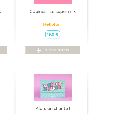
x
Copines : Le super mix
Hellofun !
19.9 €
Plus de détails
Alors on chante !