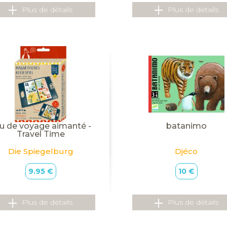
Plus de détails
Plus de détails
u de voyage aimanté -
batanimo
Travel Time
Die Spiegelburg
Djéco
9.95 €
10 €
Plus de détails
Plus de détails