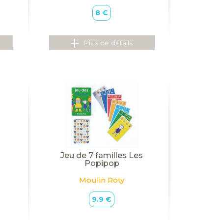
8 €
Plus de détails
Jeu de 7 familles Les
Popipop
Moulin Roty
9.9 €