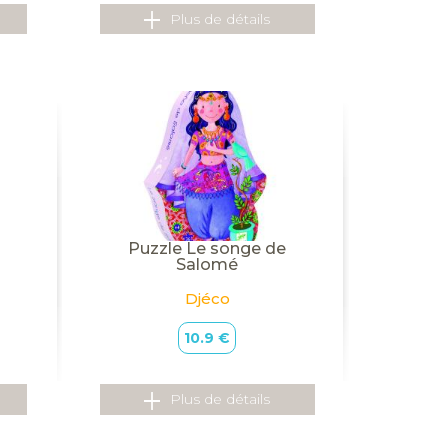
Plus de détails
Puzzle Le songe de
Salomé
Djéco
10.9 €
Plus de détails