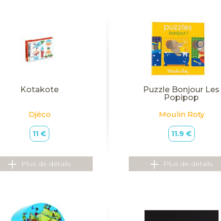
Kotakote
Puzzle Bonjour Les
Popipop
Djéco
Moulin Roty
11 €
11.9 €
Plus de détails
Plus de détails