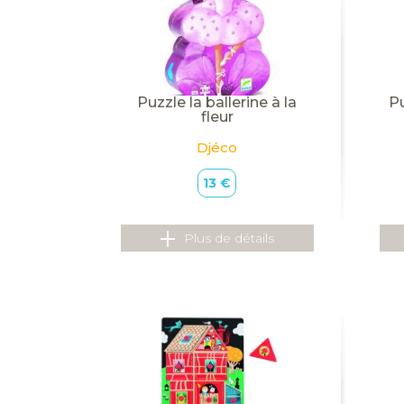
Puzzle la ballerine à la
P
fleur
Djéco
13 €
Plus de détails