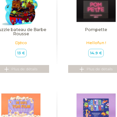
uzzle bateau de Barbe
Pompette
Rousse
Djéco
Hellofun !
13 €
14.9 €
Plus de détails
Plus de détails