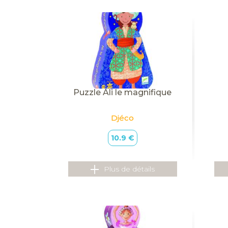
Puzzle Ali le magnifique
Djéco
10.9 €
Plus de détails