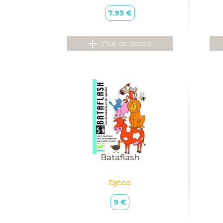
7.95 €
Plus de détails
Bataflash
Djéco
9 €