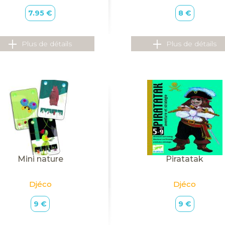
7.95 €
8 €
Plus de détails
Plus de détails
Mini nature
Piratatak
Djéco
Djéco
9 €
9 €