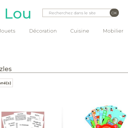
e Lou
Jouets
Décoration
Cuisine
Mobilier
zles
nné(s)