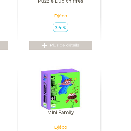
Puzzle Duo chiffres
Djéco
7.4 €
Plus de détails
Mini Family
Djéco