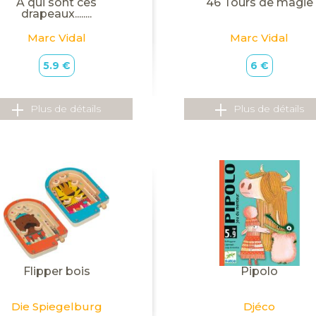
A qui sont ces
46 Tours de magie
drapeaux........
Marc Vidal
Marc Vidal
5.9 €
6 €
Plus de détails
Plus de détails
Flipper bois
Pipolo
Die Spiegelburg
Djéco