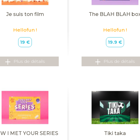
Je suis ton film
The BLAH BLAH bo
Hellofun !
Hellofun !
19 €
19.9 €
Plus de détails
Plus de détails
W I MET YOUR SERIES
Tiki taka