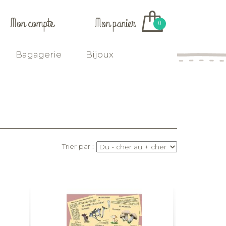
Mon compte
Mon panier
0
Bagagerie
Bijoux
Trier par :