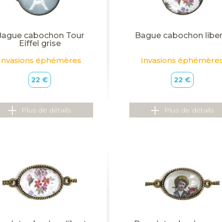
Bague cabochon Tour
Bague cabochon liber
Eiffel grise
Invasions éphémères
Invasions éphémère
22 €
22 €
Plus de détails
Plus de détails