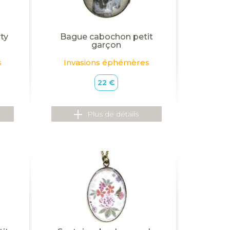
ty
Bague cabochon petit
garçon
s
Invasions éphémères
22 €
Plus de détails