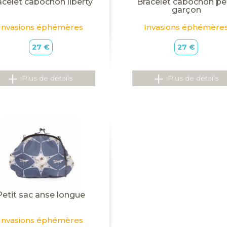
acelet cabochon liberty
Bracelet cabochon pe
garçon
Invasions éphémères
Invasions éphémère
27 €
27 €
Plus de détails
Plus de détails
Petit sac anse longue
Invasions éphémères