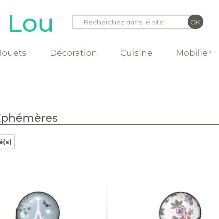
e Lou
Jouets
Décoration
Cuisine
Mobilier
 Ephémères
é(s)