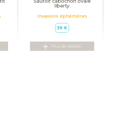
tit
Sautoir cabochon ovale
liberty
s
Invasions éphémères
39 €
Plus de détails