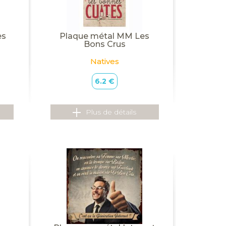
es
Plaque métal MM Les
Bons Crus
Natives
6.2 €
Plus de détails