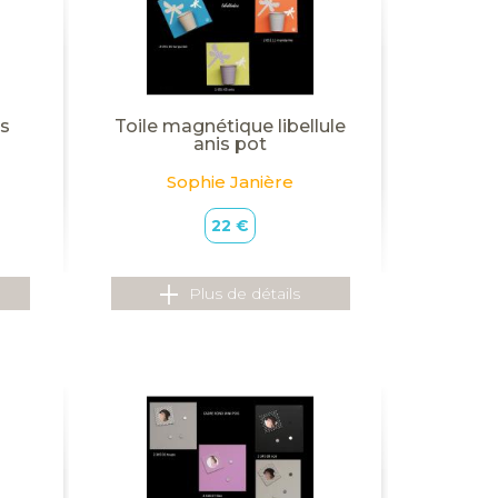
is
Toile magnétique libellule
anis pot
Sophie Janière
22 €
Plus de détails