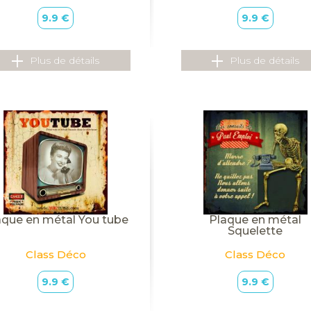
9.9 €
9.9 €
Plus de détails
Plus de détails
aque en métal You tube
Plaque en métal
Squelette
Class Déco
Class Déco
9.9 €
9.9 €