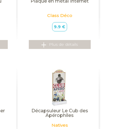
u
Plaque en métal Internet
Class Déco
9.9 €
Plus de détails
ter
Décapsuleur Le Cub des
Apérophiles
Natives