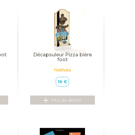
oot
Décapsuleur Pizza bière
foot
Natives
16 €
Plus de détails