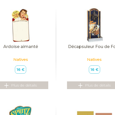
Ardoise aimanté
Décapsuleur Fou de F
Natives
Natives
16 €
16 €
Plus de détails
Plus de détails