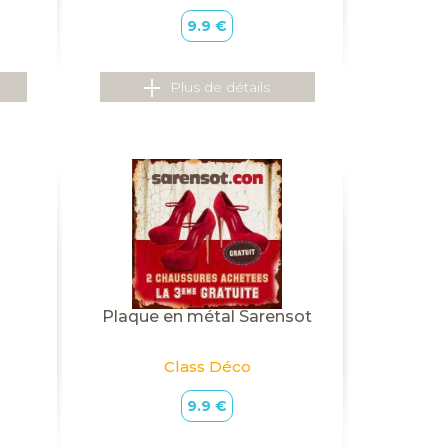
9.9 €
Plus de détails
Plaque en métal Sarensot
Class Déco
9.9 €