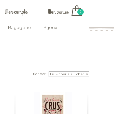
Mon compte
Mon panier
0
Bagagerie
Bijoux
Trier par :