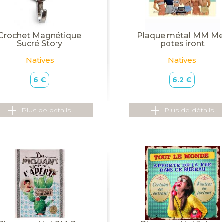
Crochet Magnétique
Plaque métal MM M
Sucré Story
potes iront
Natives
Natives
6 €
6.2 €
Plus de détails
Plus de détails