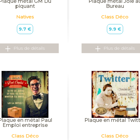
Plaque métal GM Du
Plaque métal Joie a
piquant
Bureau
Natives
Class Déco
9.7 €
9.9 €
Plus de détails
Plus de détails
Plaque en métal Paul
Plaque en métal Twit
Emploi entreprise
Class Déco
Class Déco