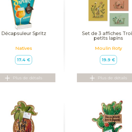
Décapsuleur Spritz
Set de 3 affiches Tro
petits lapins
Natives
Moulin Roty
17.4 €
19.9 €
Plus de détails
Plus de détails