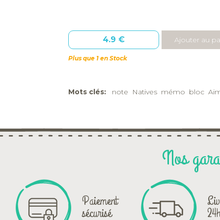
4.9 €
Plus que 1 en Stock
Mots clés:
note
Natives
mémo
bloc
Ai
Nos gara
Paiement
Liv
sécurisé
24