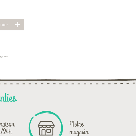
mant
nties
raison
Notre
h/24h
magasin