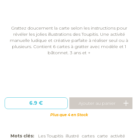
Grattez doucement la carte selon les instructions pour
révéler les jolies illustrations des Toupitis. Une activité
manuelle ludique et créative parfaite à réaliser seul ou à
plusieurs. Contient 6 cartes à gratter avec modèle et 1
bâtonnet. 3 ans et +
6.9 €
Plus que 4 en Stock
Mots clés:
Les Toupitis
illustré
cartes
carte
activité