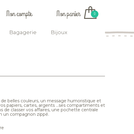
Mon compte
Mon panier
0
Bagagerie
Bijoux
de belles couleurs, un message humoristique et
 vos papiers, cartes, argents ...ses compartiments et
e classer vos affaires, une pochette centrale
 en un compagnon zippé.
re