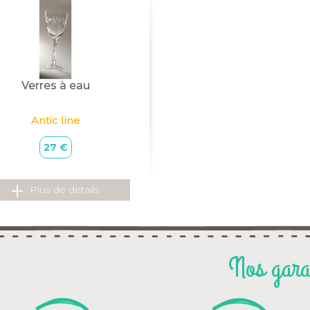
Verres à eau
Antic line
27 €
Plus de détails
Nos gara