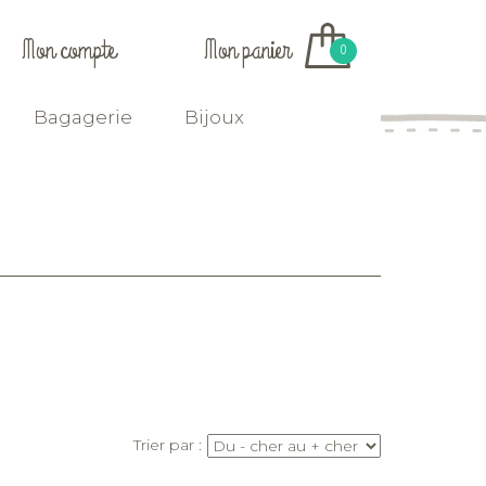
Mon compte
Mon panier
0
Bagagerie
Bijoux
Trier par :